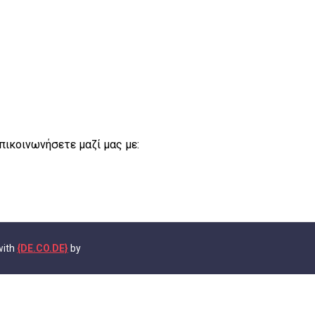
επικοινωνήσετε μαζί μας με:
with
{DE.CO.DE}
by