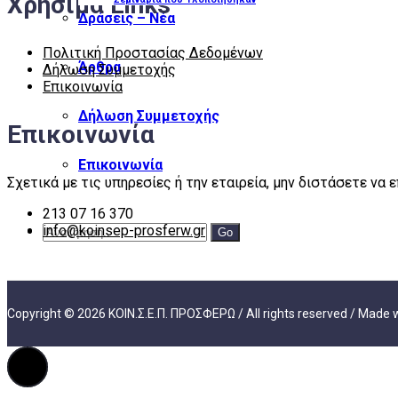
Χρήσιμα Links
Δράσεις – Νέα
Πολιτική Προστασίας Δεδομένων
Άρθρα
Δήλωση Συμμετοχής
Επικοινωνία
Δήλωση Συμμετοχής
Επικοινωνία
Επικοινωνία
Σχετικά με τις υπηρεσίες ή την εταιρεία, μην διστάσετε να 
213 07 16 370
info@koinsep-prosferw.gr
Go
Copyright © 2026 ΚΟΙΝ.Σ.Ε.Π. ΠΡΟΣΦΕΡΩ / All rights reserved / Made 