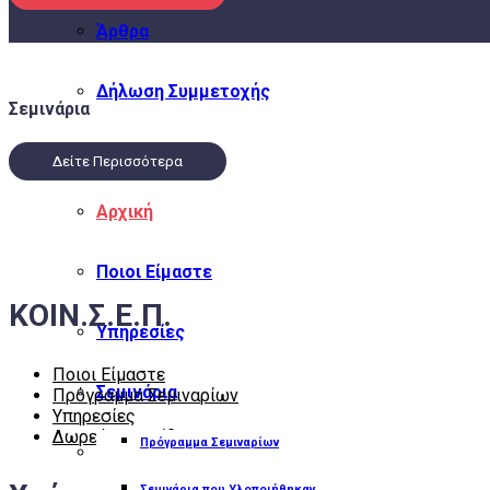
Άρθρα
Δήλωση Συμμετοχής
Σεμινάρια
Επικοινωνία
Δείτε Περισσότερα
Αρχική
Ποιοι Είμαστε
ΚΟΙΝ.Σ.Ε.Π.
Υπηρεσίες
Ποιοι Είμαστε
Σεμινάρια
Πρόγραμμα Σεμιναρίων
Υπηρεσίες
Δωρεάν Ημερίδες
Πρόγραμμα Σεμιναρίων
Δωρεάν Ημερίδες
Σεμινάρια που Υλοποιήθηκαν