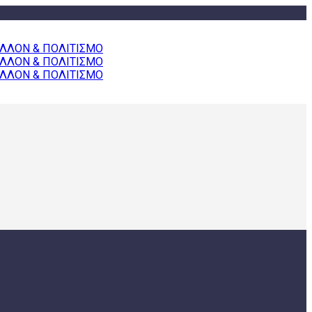
+30 213 07 16 370
info@koinsep-prosferw.gr