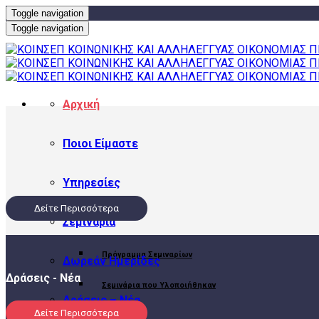
Toggle navigation
Toggle navigation
Αρχική
Ποιοι Είμαστε
Υπηρεσίες
Δείτε Περισσότερα
Σεμινάρια
Πρόγραμμα Σεμιναρίων
Δωρεάν Ημερίδες
Δράσεις - Νέα
Σεμινάρια που Υλοποιήθηκαν
Δράσεις – Νέα
Δείτε Περισσότερα